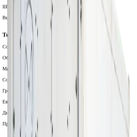
6058 мм
Ширина
2438 мм
Высота
2591 мм
Технические характеристики
Состояние
Рефрижератор
Объём
28 м³
Макс. вес брутто
25000 кг
Собственный вес (тара)
2290 кг
Грузоподъёмность
21950 кг
Европаллеты
10
Диапазон температур
−40 … +30 °C
Производители
Carrier, Thermo King, Daikin, Starcool