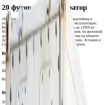
20 футов - Рефрижератор
20 футов (20 футов) рефрижератор морской контейнер в
отличном состоянии и полной готовности к эксплуатации.
Внутренний объём - 28 м³, грузоподъёмность до 21950 кг.
Подходит для интермодальных перевозок морем, по железной
дороге и автотранспортом, а также для хранения на объекте.
Доступен для продажи и аренды в Литве, Латвии, Эстонии и
Скандинавии с доставкой по всей Балтии и Европе.
Внутренние размеры
Длина
5513 мм
Ширина
2286 мм
Высота
2269 мм
Внешние размеры
Длина