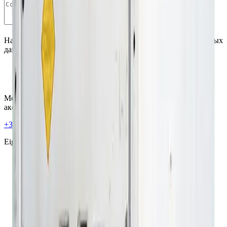
Уточнить цену
Нажимая кнопку, вы соглашаетесь на обработку персональных
данных в соответствии с
политикой конфиденциальности
.
Морские контейнеры: продажа, аренда, запчасти и
аксессуары.
+370 5 279 3888
sales@cway.lt
Eigulių g. 2, LT-03150 Vilnius, Lietuva