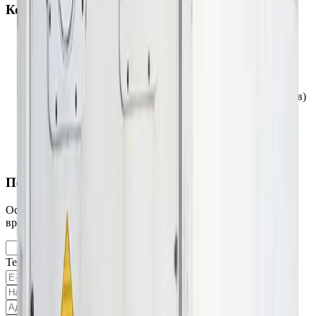
Контейнеры соответствуют:
соответствуют стандартам ISO (ISO 830, 668, 6346,
1161, 1496-1)
герметичны (WWT - wind & water tight, водо- и
ветронепроницаемы)
с действующей CSC-табличкой (не менее 12 месяцев)
с действующим префиксом (зарегистрированный
BIC-код)
соответствуют конвенции TIR (для автоперевозок)
соответствуют кодам UIC 592-1 (для ж/д перевозок)
Получить предложение
Оставьте свои данные, и мы свяжемся с вами в ближайшее
время, чтобы сделать наиболее выгодное предложение.
Имя
Телефон
E-mail
Название компании
Адрес доставки
Сообщение