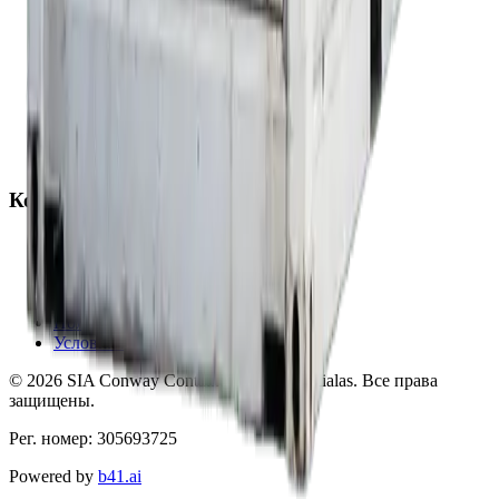
Транспортные услуги
Контейнерные дома
Коммерческие помещения
Жилые контейнеры
Бассейн в контейнере
Индивидуальные контейнерные проекты
Строительство из контейнеров
Решения для хранения
Компания
О нас
Галерея
Полезная информация
Контакты
Политика конфиденциальности
Условия использования
©
2026
SIA Conway Container Solutions filialas
.
Все права
защищены.
Рег. номер
:
305693725
Powered by
b41.ai