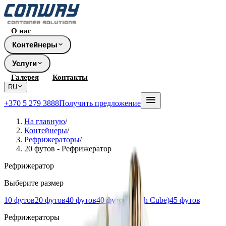
О нас
Контейнеры
Услуги
Галерея
Контакты
RU
+370 5 279 3888
Получить предложение
На главную
/
Контейнеры
/
Рефрижераторы
/
20 футов - Рефрижератор
Рефрижератор
Выберите размер
10 футов
20 футов
40 футов
40 футов (High Cube)
45 футов
Рефрижераторы