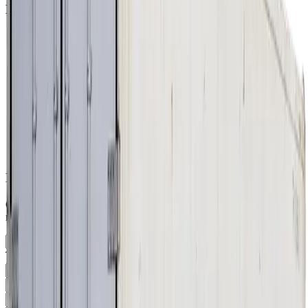
Контейнеры соответствуют:
соответствуют стандартам ISO (ISO 830, 668, 6346,
1161, 1496-1)
герметичны (WWT - wind & water tight, водо- и
ветронепроницаемы)
с действующей CSC-табличкой (не менее 12 месяцев)
с действующим префиксом (зарегистрированный
BIC-код)
соответствуют конвенции TIR (для автоперевозок)
соответствуют кодам UIC 592-1 (для ж/д перевозок)
Получить предложение
Оставьте свои данные, и мы свяжемся с вами в ближайшее
время, чтобы сделать наиболее выгодное предложение.
Имя
Телефон
E-mail
Название компании
Адрес доставки
Сообщение